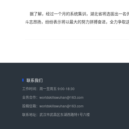
据了解，经过一个月的系统集训，湖北省将选拔出一名优
斗志昂扬，纷纷表示将以最大的努力拼搏奋进，全力争取
联系我们
工作时间：周一至周五 9:00-18:30
业务合作：worldskillswuhan@163.com
投稿信箱：worldskillswuhan@163.com
联系地址：武汉市武昌区东湖西路特1号六楼