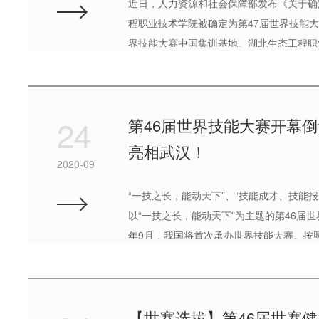
近日，人力资源和社会保障部发布《关于确
程职业技术学院被确定为第47届世界技能
界技能大赛中国集训基地。湖北生态工程职
经成为集“技能竞赛、实践教学、技术研发
武汉市集训基地、湖北省集训基地、中国...
24
第46届世界技能大赛开幕
亮相武汉！
2020-09
“一技之长，能动天下”、“技能成才、技能
以“一技之长，能动天下”为主题的第46届
年9月，我国将首次承办世界技能大赛。按照
汉、广州、重庆等5个城市同步开展第46届
省举行了倒计时一周年灯光秀启动仪式。省..
【世赛选拔】第46届世赛