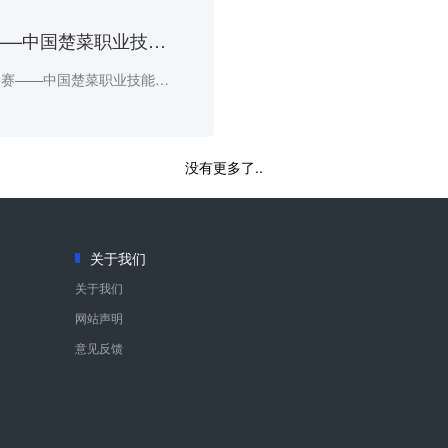
2020年“湖北工匠杯”技能大赛——中国楚菜职业技能大赛成功举办
12月2-3日，2020年“湖北工匠杯”技能大赛——中国楚菜职业技能大赛在武汉举行。来自全省17个市州和众多餐饮企业的350余名楚菜技能人才以及行业专家们汇聚湖北经济学院切磋楚菜技艺、表达楚菜文化，共同探索一条楚菜人才培养的创新之路。
没有更多了..
关于我们
关于我们
网站声明
意见反馈