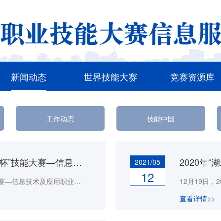
新闻动态
世界技能大赛
竞赛资源库
工作动态
技能中国
【赛事动态】2020年“湖北工匠杯”技能大赛—信息技术及应用职业技能竞赛开赛
2021/05
12
12月26日，2020年“湖北工匠杯”技能大赛—信息技术及应用职业技能竞赛在武汉工程职业技术学院拉开帷幕。省职业技能鉴定指导中心主任张发军，中国宝武武钢集团有限公司副总经理肖扬，武汉工程职业技术学院党委书记夏汉明、院长陈英颖出席大赛开幕式。会议由武汉工程职业技术学院党委副书记郭众主持。
查看详情>>