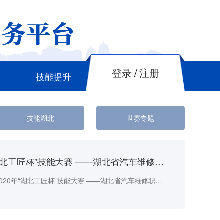
登录
/
注册
技能提升
技能湖北
世赛专题
2020年“湖北工匠杯”技能大赛 ——湖北省汽车维修职业技能竞赛开幕
12月19日，2020年“湖北工匠杯”技能大赛 ——湖北省汽车维修职业技能竞赛在武汉市交通学校举行。省职业技能大赛组委会副主任曾九洲，武汉市交通学校校长简玉麟、党委书记黄贤文等参加开幕式。来自全省各院校和企业的105名选手将展开两天的激烈角逐。本次大赛为省级二类竞赛，由省职业技能鉴定指导中心、省二手车交易行业协会联合主办，武汉市交通学校、世赛（武汉）教育研究中心联合承办。大赛设汽车维修、汽车调漆与喷漆和汽车营...